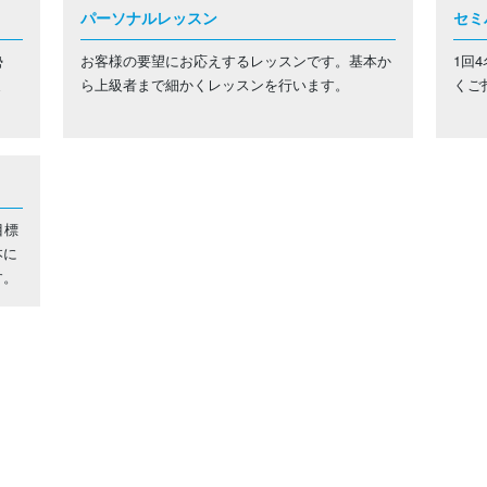
パーソナルレッスン
セミ
勢
お客様の要望にお応えするレッスンです。基本か
1回
ま
ら上級者まで細かくレッスンを行います。
くご
目標
本に
す。