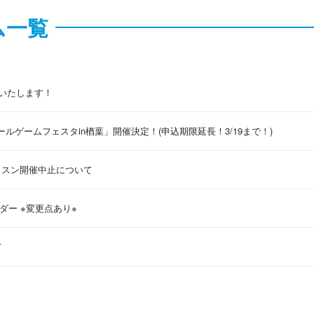
ム一覧
いたします！
ボールゲームフェスタin楢葉」開催決定！(申込期限延長！3/19まで！)
レッスン開催中止について
ダー ※変更点あり※
て