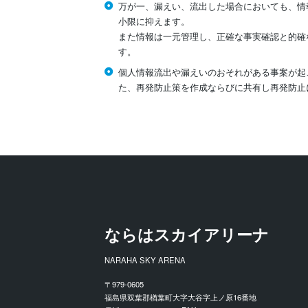
万が一、漏えい、流出した場合においても、情
小限に抑えます。
また情報は一元管理し、正確な事実確認と的確
す。
個人情報流出や漏えいのおそれがある事案が起
た、再発防止策を作成ならびに共有し再発防止
ならはスカイアリーナ
NARAHA SKY ARENA
〒979-0605
福島県双葉郡楢葉町大字大谷字上ノ原16番地