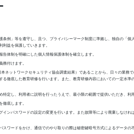
ー
護条例」等を遵守し、且つ、プライバシーマーク制度に準拠し、独自の「個
利利益を保護していきます。
報告体制を明確にした個人情報保護体制を確立します。
義務付けます。
日本ネットワークセキュリティ協会調査結果）であることから、日々の業務で
する徹底した教育研修を行います。また、教育研修内容においての一定水準
め特定し、利用者に説明を行ったうえで、最小限の範囲で提供いただき、利
を徹底します。
グインパスワードの設定の変更を行います。また故障等により廃棄しなけれ
パスワードをかけ、通信でのやり取りの際は秘密鍵暗号方式によるデータの